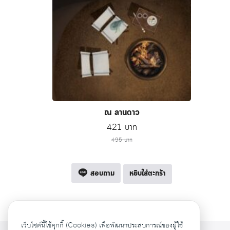
ณ ลานดาว
Original
Current
421
บาท
price
price
495
บาท
was:
is:
495 บาท.
421 บาท.
สอบถาม
หยิบใส่ตะกร้า
เว็บไซต์นี้ใช้คุกกี้ (Cookies) เพื่อพัฒนาประสบการณ์ของผู้ใช้