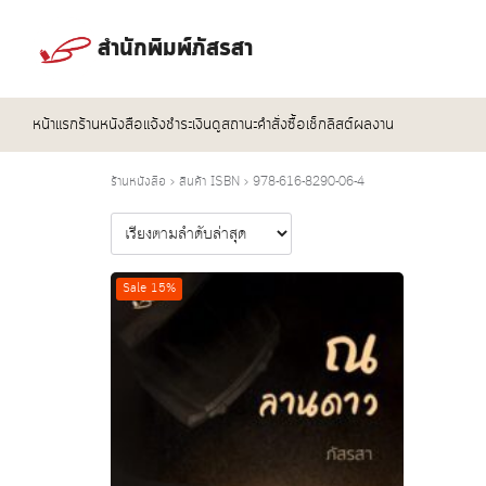
Skip
to
สำนักพิมพ์ภัสรสา
content
หน้าแรก
ร้านหนังสือ
แจ้งชำระเงิน
ดูสถานะคำสั่งซื้อ
เช็กลิสต์ผลงาน
Se
for
ร้านหนังสือ
›
สินค้า ISBN
›
978-616-8290-06-4
Sale 15%