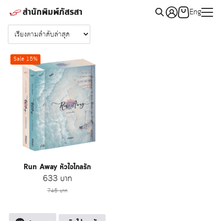
Skip
สำนักพิมพ์ภัสรสา
Eng
to
Search
content
for:
Sale 15%
Run Away หัวใจไกลรัก
Original
Current
633
บาท
price
price
745
บาท
was:
is:
745 บาท.
633 บาท.