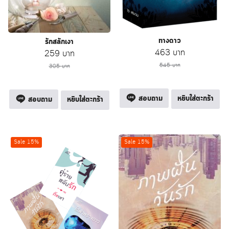
ทางดาว
รักสลักเงา
Original
Current
463
บาท
Original
Current
259
บาท
price
price
price
price
545
บาท
305
บาท
was:
is:
was:
is:
545 บาท.
463 บาท.
305 บาท.
259 บาท.
สอบถาม
หยิบใส่ตะกร้า
สอบถาม
หยิบใส่ตะกร้า
Sale 15%
Sale 15%