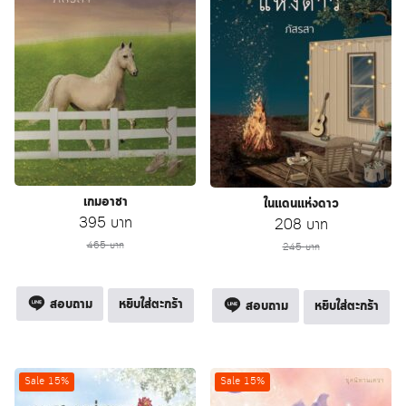
เกมอาชา
ในแดนแห่งดาว
Original
Current
395
บาท
Original
Current
208
บาท
price
price
price
price
465
บาท
245
บาท
was:
is:
was:
is:
465 บาท.
395 บาท.
245 บาท.
208 บาท.
สอบถาม
หยิบใส่ตะกร้า
สอบถาม
หยิบใส่ตะกร้า
Sale 15%
Sale 15%