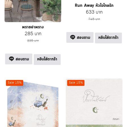
Run Away หัวใจไกลรัก
Original
Current
633
บาท
price
price
745
บาท
was:
is:
พรายอำพราง
745 บาท.
633 บาท.
Original
Current
285
บาท
สอบถาม
หยิบใส่ตะกร้า
price
price
335
บาท
was:
is:
335 บาท.
285 บาท.
สอบถาม
หยิบใส่ตะกร้า
Sale 15%
Sale 15%