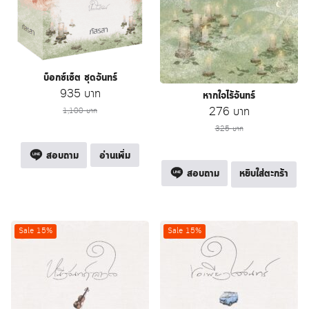
บ็อกซ์เซ็ต ชุดจันทร์
Original
Current
935
บาท
หากใจไร้จันทร์
price
price
Original
Current
276
บาท
1,100
บาท
was:
is:
price
price
325
บาท
1,100 บาท.
935 บาท.
was:
is:
สอบถาม
อ่านเพิ่ม
325 บาท.
276 บาท.
สอบถาม
หยิบใส่ตะกร้า
Sale 15%
Sale 15%