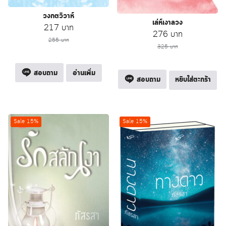
วงกตวิวาห์
เล่ห์เงาลวง
Original
Current
217
บาท
Original
Current
276
บาท
price
price
255
บาท
price
price
325
บาท
was:
is:
was:
is:
255 บาท.
217 บาท.
325 บาท.
276 บาท.
สอบถาม
อ่านเพิ่ม
สอบถาม
หยิบใส่ตะกร้า
Sale 15%
Sale 15%