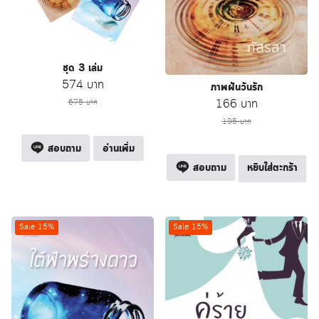
ชุด 3 เล่ม
Original
Current
574
บาท
ภาพฝันวันรัก
price
price
Original
Current
166
บาท
675
บาท
was:
is:
price
price
195
บาท
675 บาท.
574 บาท.
was:
is:
สอบถาม
อ่านเพิ่ม
195 บาท.
166 บาท.
สอบถาม
หยิบใส่ตะกร้า
Sale 15%
Sale 15%