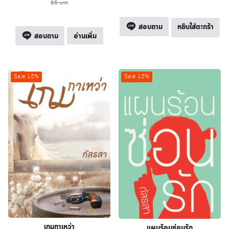
price
price
65
บาท
was:
is:
was:
is:
315 บาท.
268 บาท.
65 บาท.
55 บาท.
สอบถาม
หยิบใส่ตะกร้า
สอบถาม
อ่านเพิ่ม
Sale 15%
Sale 15%
เกมกาเหว่า
แผนร้อนซ่อนรัก