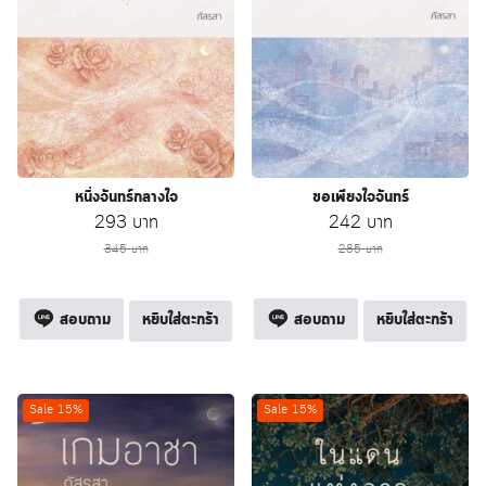
หนึ่งจันทร์กลางใจ
ขอเพียงใจจันทร์
Original
Current
Original
Current
293
บาท
242
บาท
price
price
price
price
345
บาท
285
บาท
was:
is:
was:
is:
345 บาท.
293 บาท.
285 บาท.
242 บาท.
สอบถาม
หยิบใส่ตะกร้า
สอบถาม
หยิบใส่ตะกร้า
Sale 15%
Sale 15%