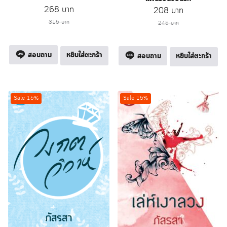
Original
Current
268
บาท
Original
Current
208
บาท
price
price
price
price
315
บาท
245
บาท
was:
is:
was:
is:
315 บาท.
268 บาท.
245 บาท.
208 บาท.
สอบถาม
หยิบใส่ตะกร้า
สอบถาม
หยิบใส่ตะกร้า
Sale 15%
Sale 15%