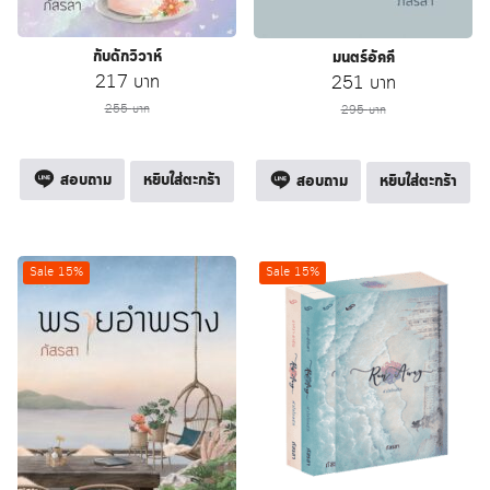
กับดักวิวาห์
มนตร์อัคคี
Original
Current
217
บาท
Original
Current
251
บาท
price
price
price
price
255
บาท
295
บาท
was:
is:
was:
is:
255 บาท.
217 บาท.
295 บาท.
251 บาท.
สอบถาม
หยิบใส่ตะกร้า
สอบถาม
หยิบใส่ตะกร้า
Sale 15%
Sale 15%