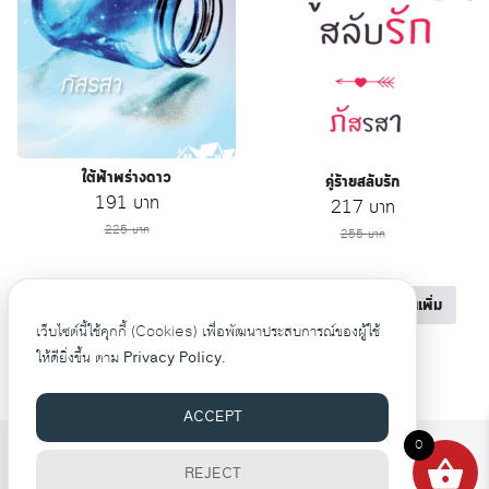
ใต้ฟ้าพร่างดาว
คู่ร้ายสลับรัก
Original
Current
191
บาท
Original
Current
217
บาท
price
price
price
price
225
บาท
255
บาท
was:
is:
was:
is:
225 บาท.
191 บาท.
255 บาท.
217 บาท.
สอบถาม
หยิบใส่ตะกร้า
สอบถาม
อ่านเพิ่ม
เว็บไซต์นี้ใช้คุกกี้ (Cookies) เพื่อพัฒนาประสบการณ์ของผู้ใช้
ให้ดียิ่งขึ้น ตาม
Privacy Policy.
ACCEPT
0
©2026 WWW.PASRASAA.COM. ALL RIGHTS RESERVED.
REJECT