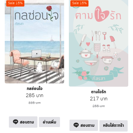
Sale 15%
Sale 15%
กลซ่อนใจ
ตามใจรัก
Original
Current
285
บาท
Original
Current
217
บาท
price
price
335
บาท
price
price
255
บาท
was:
is:
was:
is:
335 บาท.
285 บาท.
255 บาท.
217 บาท.
สอบถาม
อ่านเพิ่ม
สอบถาม
หยิบใส่ตะกร้า