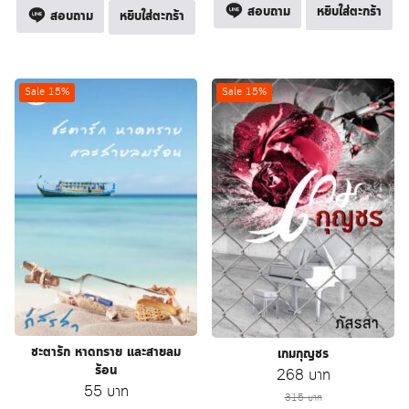
สอบถาม
หยิบใส่ตะกร้า
สอบถาม
หยิบใส่ตะกร้า
Sale 15%
Sale 15%
ชะตารัก หาดทราย และสายลม
เกมกุญชร
ร้อน
Original
Current
268
บาท
Original
Current
55
บาท
price
price
315
บาท