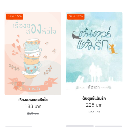
Sale 15%
Sale 15%
ต้นตุลย์แต้มรัก
เรื่องของสองหัวใจ
Original
Current
225
บาท
Original
Current
183
บาท
price
price
price
price
265
บาท
215
บาท
was:
is:
was:
is:
265 บาท.
225 บาท.
215 บาท.
183 บาท.