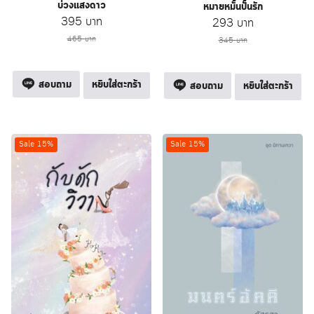
บ่วงแสงดาว
หมายหมั้นปั้นรัก
Original
Current
395
บาท
Original
Current
293
บาท
price
price
price
price
465
บาท
345
บาท
was:
is:
was:
is:
465 บาท.
395 บาท.
345 บาท.
293 บาท.
สอบถาม
หยิบใส่ตะกร้า
สอบถาม
หยิบใส่ตะกร้า
Sale 15%
Sale 15%