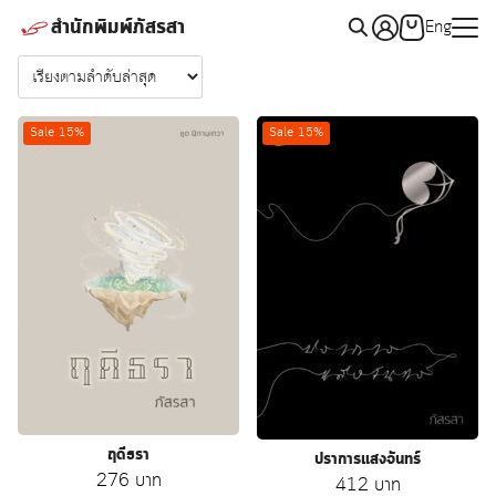
Skip
สำนักพิมพ์ภัสรสา
Eng
to
Search
content
for:
Sale 15%
Sale 15%
ฤดีธรา
ปราการแสงจันทร์
Original
Current
276
บาท
Original
Current
412
บาท