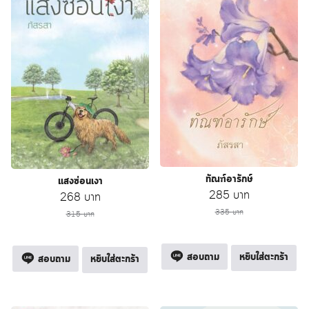
ทัณฑ์อารักษ์
แสงซ่อนเงา
Original
Current
285
บาท
Original
Current
268
บาท
price
price
price
price
335
บาท
315
บาท
was:
is:
was:
is:
335 บาท.
285 บาท.
315 บาท.
268 บาท.
สอบถาม
หยิบใส่ตะกร้า
สอบถาม
หยิบใส่ตะกร้า