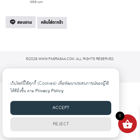
price
price
955
บาท
was:
is:
955 บาท.
812 บาท.
สอบถาม
หยิบใส่ตะกร้า
©2026 WWW.PASRASAA.COM. ALL RIGHTS RESERVED.
เว็บไซต์นี้ใช้คุกกี้ (Cookies) เพื่อพัฒนาประสบการณ์ของผู้ใช้
ให้ดียิ่งขึ้น ตาม
Privacy Policy.
ACCEPT
0
REJECT