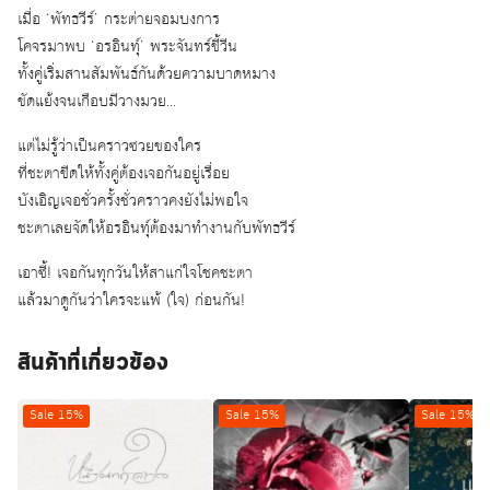
เมื่อ ‘พัทธวีร์’ กระต่ายจอมบงการ
โคจรมาพบ ‘อรอินทุ์’ พระจันทร์ขี้วีน
ทั้งคู่เริ่มสานสัมพันธ์กันด้วยความบาดหมาง
ขัดแย้งจนเกือบมีวางมวย…
แต่ไม่รู้ว่าเป็นคราวซวยของใคร
ที่ชะตาขีดให้ทั้งคู่ต้องเจอกันอยู่เรื่อย
บังเอิญเจอชั่วครั้งชั่วคราวคงยังไม่พอใจ
ชะตาเลยจัดให้อรอินทุ์ต้องมาทำงานกับพัทธวีร์
เอาซี้! เจอกันทุกวันให้สาแก่ใจโชคชะตา
แล้วมาดูกันว่าใครจะแพ้ (ใจ) ก่อนกัน!
สินค้าที่เกี่ยวข้อง
Sale 15%
Sale 15%
Sale 15%