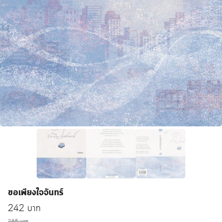
ขอเพียงใจจันทร์
Original
Current
242
บาท
285
บาท