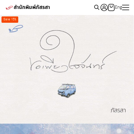
Skip
สำนักพิมพ์ภัสรสา
Eng
to
Search
content
Sale 15%
for: