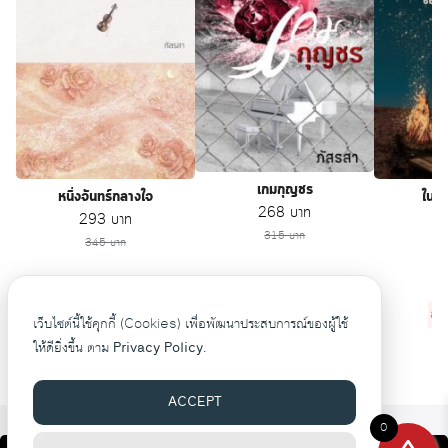
เกมกุญชร
หนึ่งจันทร์กลางใจ
ในแ
Original price was: 315 บาท.
Current price is: 268
268
บาท
Original price was: 345 บาท.
Current price is: 293 บาท.
O
293
บาท
315
บาท
345
บาท
ลดไป
47
บาท
ลดไป
52
บาท
ลด
เว็บไซต์นี้ใช้คุกกี้ (Cookies) เพื่อพัฒนาประสบการณ์ของผู้ใช้
ให้ดียิ่งขึ้น ตาม
Privacy Policy.
ACCEPT
0
©2026 WWW.PASRASAA.COM. ALL RIGHTS RESERVED.