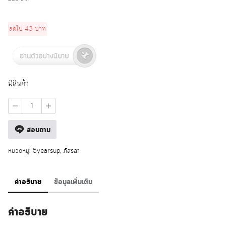
price
price
was:
is:
ลดไป
43
บาท
285 บาท.
242 บาท.
มีสินค้า
จำนวน
ขอ
เพียง
สอบถาม
ใจ
จันทร์
ชิ้น
หมวดหมู่:
5yearsup
,
ภัสรสา
คำอธิบาย
ข้อมูลเพิ่มเติม
คำอธิบาย