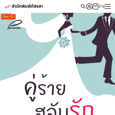
Skip
สำนักพิมพ์ภัสรสา
Eng
to
Search
content
Sale 15%
for: