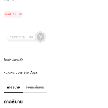
price
255
บาท
price
was:
is:
ลดไป
38
บาท
255 บาท.
217 บาท.
สินค้าหมดแล้ว
หมวดหมู่:
5yearsup
,
ภัสรสา
คำอธิบาย
ข้อมูลเพิ่มเติม
คำอธิบาย