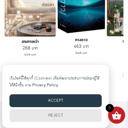
ทางดาว
บ่
เกมกาเหว่า
Original price was: 545 บาท.
Current price is: 463
463
บาท
O
Original price was: 315 บาท.
Current price is: 268 บาท.
268
บาท
545
บาท
315
บาท
ลดไป
82
บาท
ลด
ลดไป
47
บาท
เว็บไซต์นี้ใช้คุกกี้ (Cookies) เพื่อพัฒนาประสบการณ์ของผู้ใช้
ให้ดียิ่งขึ้น ตาม
Privacy Policy.
ACCEPT
0
©2026 WWW.PASRASAA.COM. ALL RIGHTS RESERVED.
REJECT