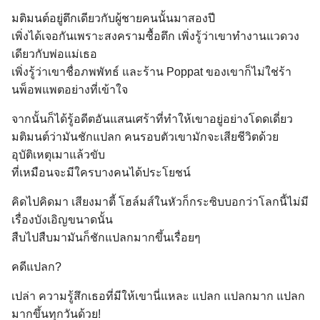
มติมนต์อยู่ตึกเดียวกับผู้ชายคนนั้นมาสองปี
เพิ่งได้เจอกันเพราะสงครามซื้อตึก เพิ่งรู้ว่าเขาทำงานแวดวง
เดียวกับพ่อแม่เธอ
เพิ่งรู้ว่าเขาชื่อภพพัทธ์ และร้าน Poppat ของเขาก็ไม่ใช่ร้า
นพ็อพแพตอย่างที่เข้าใจ
จากนั้นก็ได้รู้อดีตอันแสนเศร้าที่ทำให้เขาอยู่อย่างโดดเดี่ยว
มติมนต์ว่ามันชักแปลก คนรอบตัวเขามักจะเสียชีวิตด้วย
อุบัติเหตุเมาแล้วขับ
ที่เหมือนจะมีใครบางคนได้ประโยชน์
คิดไปคิดมา เสียงมาตี้ โฮล์มส์ในหัวก็กระซิบบอกว่าโลกนี้ไม่มี
เรื่องบังเอิญขนาดนั้น
สืบไปสืบมามันก็ชักแปลกมากขึ้นเรื่อยๆ
คดีแปลก?
เปล่า ความรู้สึกเธอที่มีให้เขานี่แหละ แปลก แปลกมาก แปลก
มากขึ้นทุกวันด้วย!