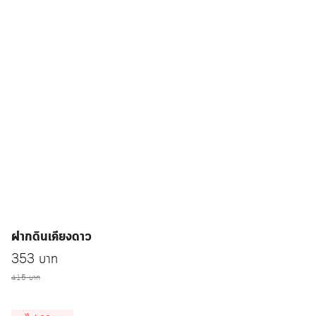
ฝากดินเคียงดาว
Original
Current
353
บาท
price
415
บาท
price
was:
is: