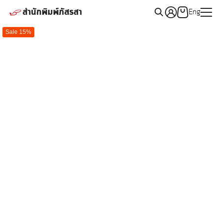
Skip
สำนักพิมพ์ภัสรสา
Eng
to
Search
content
Sale 15%
for: