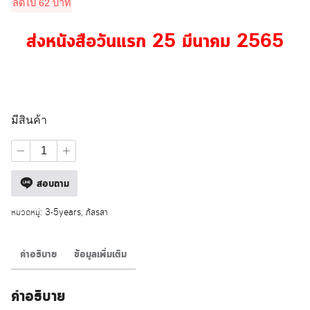
ลดไป
62
บาท
415 บาท.
353 บาท.
ส่งหนังสือวันแรก 25 มีนาคม 2565
มีสินค้า
จำนวน
ฝาก
ดิน
สอบถาม
เคียง
ดาว
ชิ้น
หมวดหมู่:
3-5years
,
ภัสรสา
คำอธิบาย
ข้อมูลเพิ่มเติม
คำอธิบาย