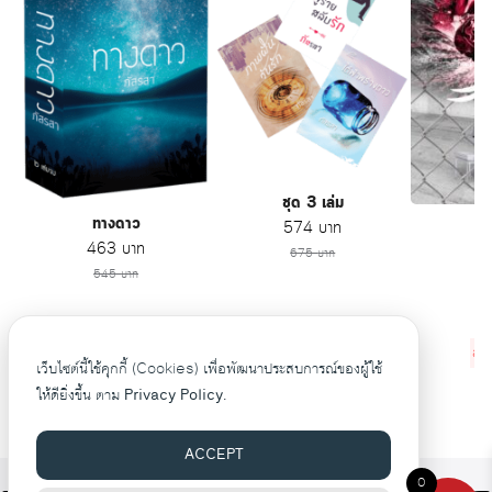
ชุด 3 เล่ม
ทางดาว
เ
Original price was: 675 บาท.
Current price is: 574
574
บาท
Original price was: 545 บาท.
Current price is: 463 บาท.
O
463
บาท
675
บาท
545
บาท
ลดไป
101
บาท
ลดไป
82
บาท
ลด
เว็บไซต์นี้ใช้คุกกี้ (Cookies) เพื่อพัฒนาประสบการณ์ของผู้ใช้
ให้ดียิ่งขึ้น ตาม
Privacy Policy.
ACCEPT
0
©2026 WWW.PASRASAA.COM. ALL RIGHTS RESERVED.