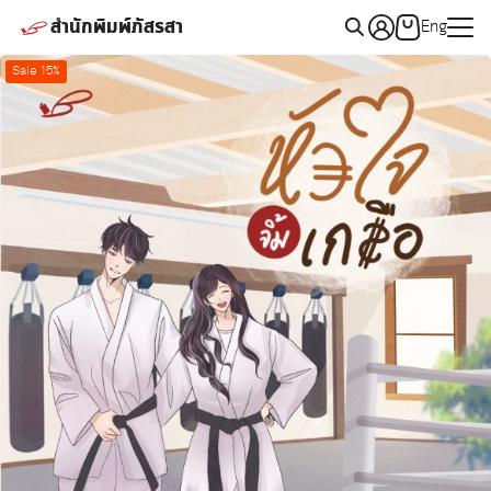
Skip
สำนักพิมพ์ภัสรสา
Eng
to
Search
content
Sale 15%
for: