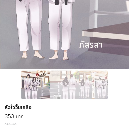
หัวใจจิ้มเกลือ
Original
Current
353
บาท
price
415
บาท
price