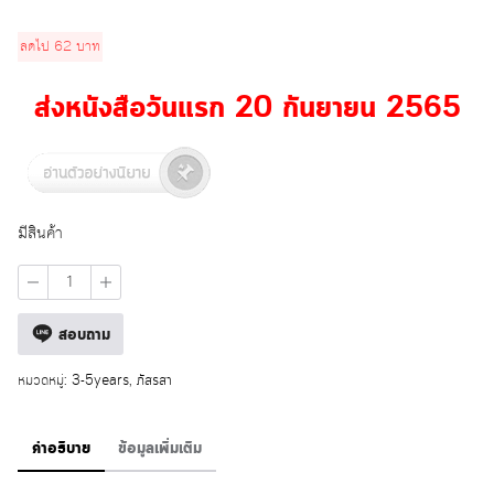
was:
is:
ลดไป
62
บาท
415 บาท.
353 บาท.
ส่งหนังสือวันแรก 20 กันยายน 2565
มีสินค้า
จำนวน
หัวใจ
จิ้ม
สอบถาม
เกลือ
ชิ้น
หมวดหมู่:
3-5years
,
ภัสรสา
คำอธิบาย
ข้อมูลเพิ่มเติม