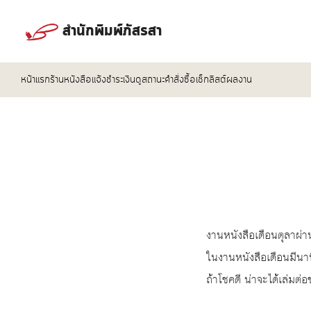
Skip
to
สำนักพิมพ์ภัสรสา
content
หน้าแรก
ร้านหนังสือ
แจ้งชำระเงิน
ดูสถานะคำสั่งซื้อ
เช็กลิสต์ผลงาน
Se
for
งานหนังสือเดือนตุลาผ่านพ
ในงานหนังสือเดือนมีนาท
ถ้าโชคดี น่าจะได้เล่มต