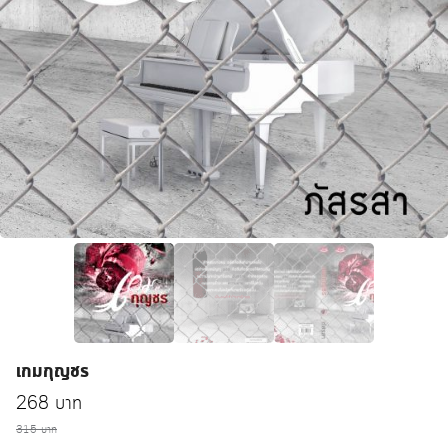
เกมกุญชร
Original
Current
268
บาท
price
315
บาท
price