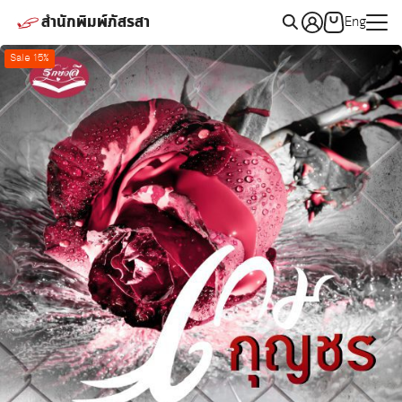
Skip
สำนักพิมพ์ภัสรสา
Eng
to
Search
content
Sale 15%
for: