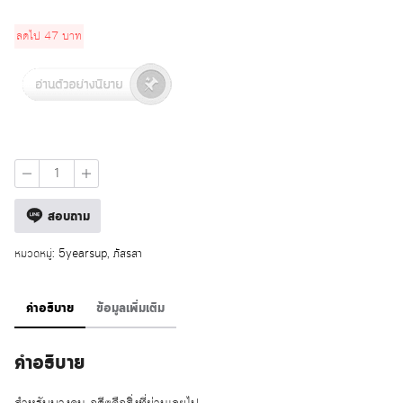
was:
is:
ลดไป
47
บาท
315 บาท.
268 บาท.
จำนวน
เกม
กุญชร
สอบถาม
ชิ้น
หมวดหมู่:
5yearsup
,
ภัสรสา
คำอธิบาย
ข้อมูลเพิ่มเติม
คำอธิบาย